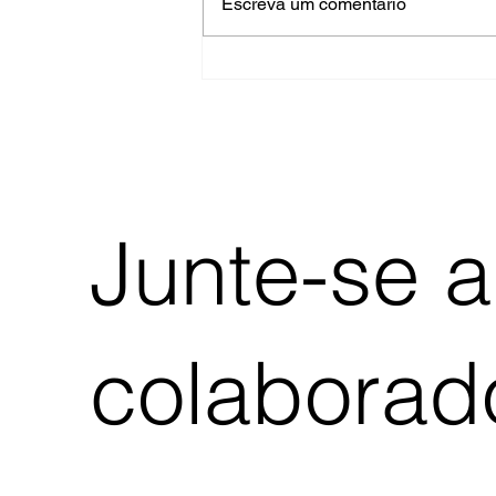
Escreva um comentário
Aulas detalhadas do
processo de impressão e
fotocópia
Junte-se a
colaborado