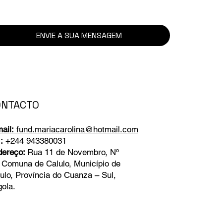
ENVIE A SUA MENSAGEM
ONTACTO
ail:
fund.mariacarolina@hotmail.com
:
+244 943380031
dereço:
Rua 11 de Novembro, Nº
 Comuna de Calulo, Município de
ulo, Província do Cuanza – Sul,
ola.