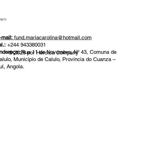
TACTO
-mail:
fund.mariacarolina@hotmail.com
l.:
+244 943380031
ndereço:
Rua 11 de Novembro, Nº 43, Comuna de
© 2026 por Heroica Company
alulo, Município de Calulo, Província do Cuanza –
ul, Angola.